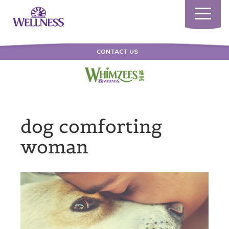
Toggle
navigatio
CONTACT US
dog comforting
woman