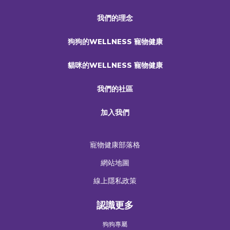
我們的理念
狗狗的WELLNESS 寵物健康
貓咪的WELLNESS 寵物健康
我們的社區
加入我們
寵物健康部落格
網站地圖
線上隱私政策
認識更多
狗狗專屬