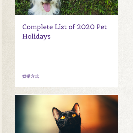
Complete List of 2020 Pet
Holidays
娛樂方式