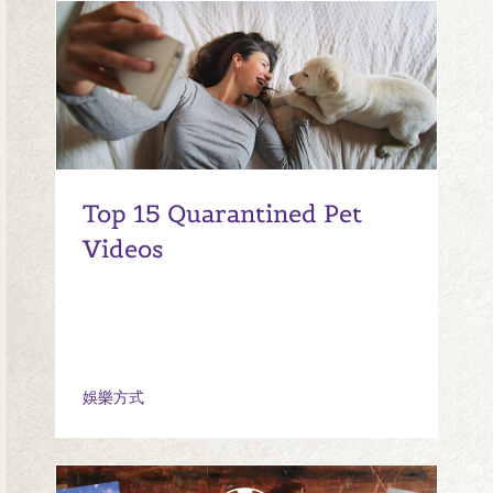
Top 15 Quarantined Pet
Videos
娛樂方式