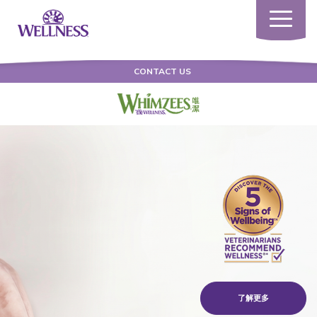
Toggle
navigatio
CONTACT US
了解更多