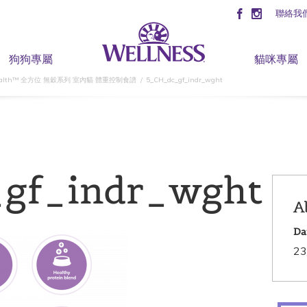
聯絡我
狗狗專屬
貓咪專屬
 Health™ 全方位 無穀系列 室內貓 體重控制食譜
5_CH_dc_gf_indr_wght
gf_indr_wght
A
Da
23