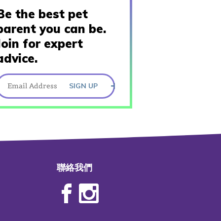
Be the best pet
parent you can be.
Join for expert
advice.
SIGN UP
聯絡我們