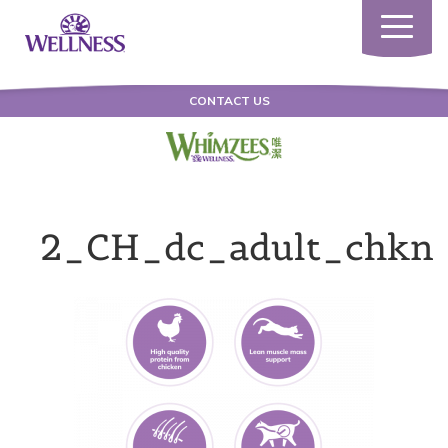
Toggle
navigatio
CONTACT US
2_CH_dc_adult_chkn