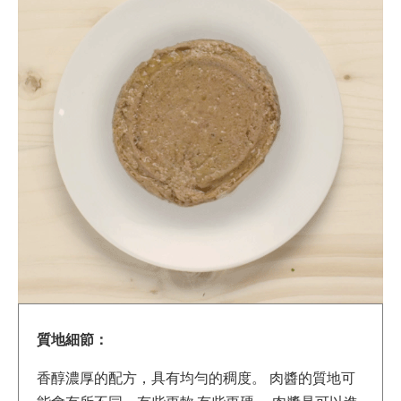
質地細節：
香醇濃厚的配方，具有均勻的稠度。 肉醬的質地可