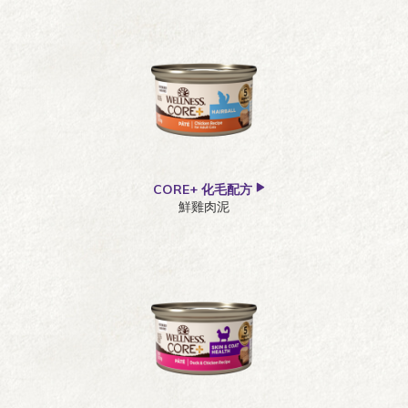
肉條
濕糧
肉泥+肉丁
零食
肉片
肉醬
CORE+ 化毛配方
鮮雞肉泥