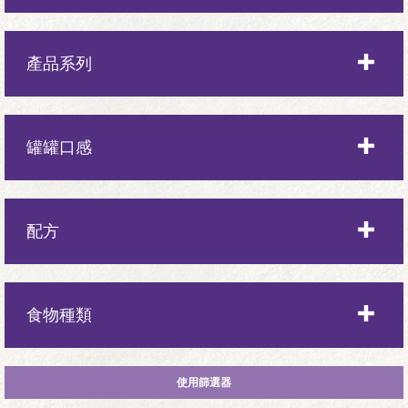
全齡
產品系列
幼貓
Complete Health全方位系列
罐罐口感
成年
CORE系列
老貓
厚切肉塊
配方
多汁碎肉
室內
食物種類
肉丁
肌膚與毛髮
肉塊
乾糧
配方