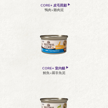
CORE+ 皮毛照顧
鴨肉+雞肉泥
CORE+ 室內貓
鮪魚+羅非魚泥