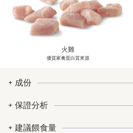
火雞
優質家禽蛋白質來源
成份
保證分析
建議餵食量