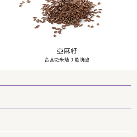
亞麻籽
富含歐米茄 3 脂肪酸