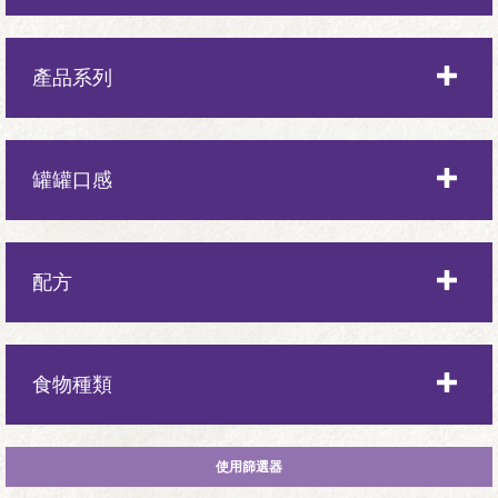
全齡
產品系列
幼貓
Complete Health全方位系列
罐罐口感
成年
CORE系列
老貓
厚切肉塊
配方
多汁碎肉
室內
食物種類
肉丁
肌膚與毛髮
肉塊
乾糧
配方