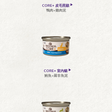
CORE+ 皮毛照顧
鴨肉+雞肉泥
CORE+ 室內貓
鮪魚+羅非魚泥