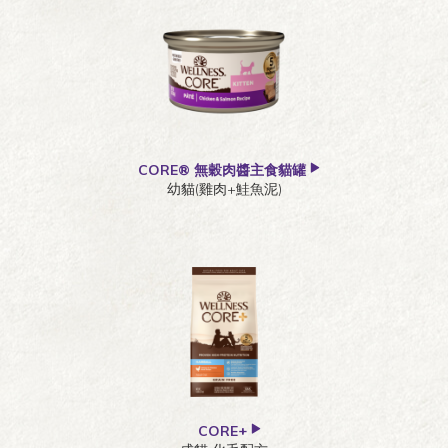
CORE® 無穀肉醬主食貓罐
幼貓(雞肉+鮭魚泥)
CORE+