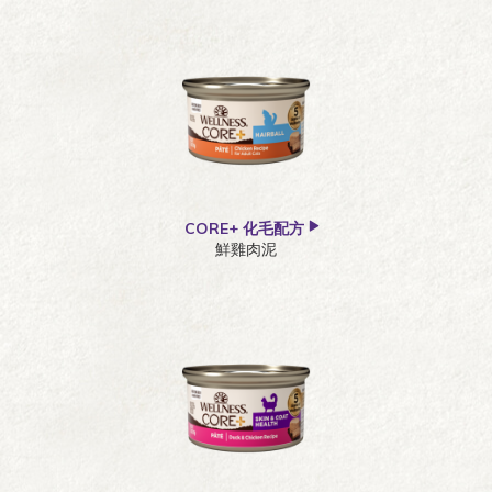
肉條
濕糧
肉泥+肉丁
零食
肉片
肉醬
CORE+ 化毛配方
鮮雞肉泥