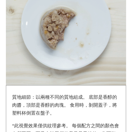
質地細節：以兩種不同的質地組成。 底部是香醇的
肉醬，頂部是香醇的肉塊。 食用時，剝開蓋子，將
塑料杯倒置在盤子。
*此視覺效果僅供紋理參考。 每個配方之間的顏色會