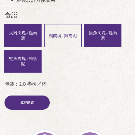
杯裝設計方便取用
食譜
火雞肉塊+雞肉
鮭魚肉塊+雞肉
鴨肉塊+雞肉泥
泥
泥
鮭魚肉塊+鮪魚
泥
包裝：2.8 盎司／杯。
立即購買