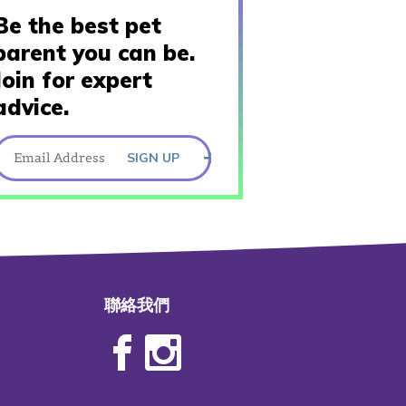
Be the best pet
parent you can be.
Join for expert
advice.
SIGN UP
聯絡我們