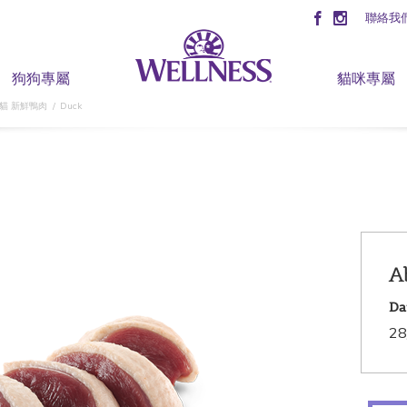
聯絡我
狗狗專屬
貓咪專屬
成貓 新鮮鴨肉
Duck
A
Da
28