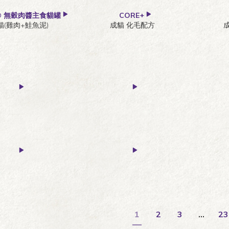
® 無穀肉醬主食貓罐
CORE+
貓(雞肉+鮭魚泥)
成貓 化毛配方
1
2
3
…
23