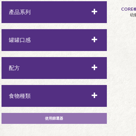
全齡
CORE
產品系列
幼
幼貓
Complete Health全方位系列
罐罐口感
成年
CORE系列
老貓
厚切肉塊
配方
多汁碎肉
室內
食物種類
肉丁
肌膚與毛髮
肉塊
乾糧
配方
肉條