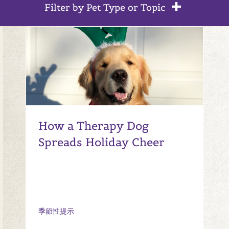
Filter by Pet Type or Topic
How a Therapy Dog
Spreads Holiday Cheer
季節性提示