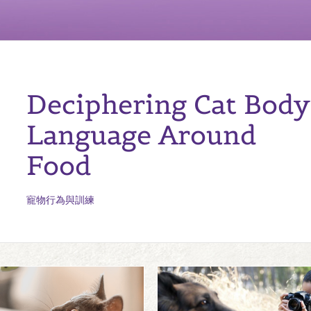
Deciphering Cat Body
Language Around
Food
寵物行為與訓練