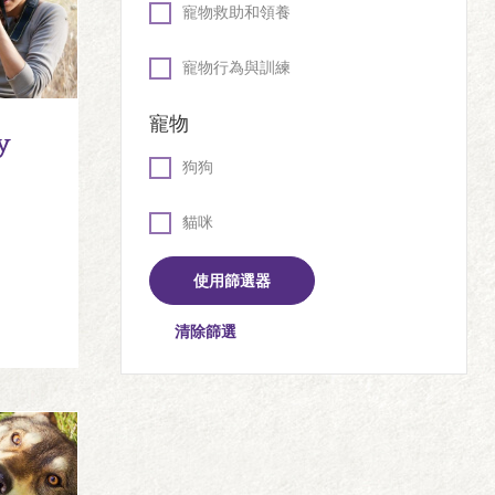
寵物救助和領養
寵物行為與訓練
寵物
y
狗狗
貓咪
清除篩選