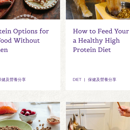
tein Options for
How to Feed Your
Food Without
a Healthy High
ken
Protein Diet
保健及營養分享
DIET
保健及營養分享