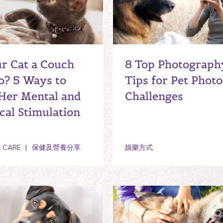
ur Cat a Couch
8 Top Photograph
o? 5 Ways to
Tips for Pet Photo
Her Mental and
Challenges
cal Stimulation
 CARE
保健及營養分享
娛樂方式