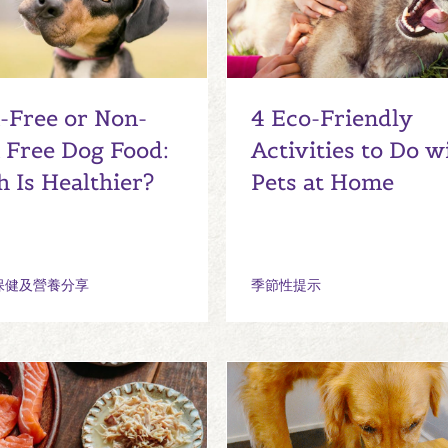
-Free or Non-
4 Eco-Friendly
 Free Dog Food:
Activities to Do w
 Is Healthier?
Pets at Home
保健及營養分享
季節性提示