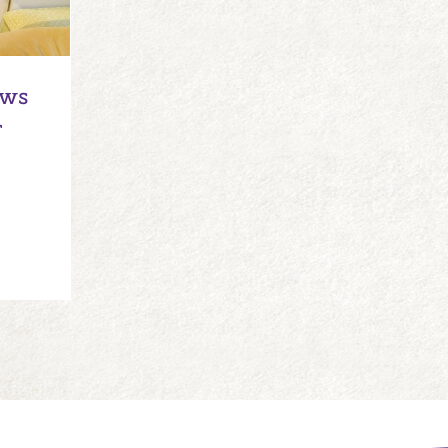
ews
r