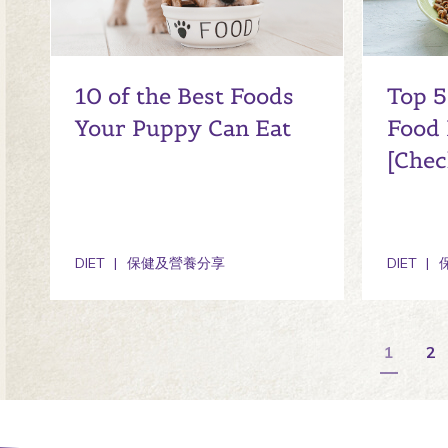
10 of the Best Foods
Top 5
Your Puppy Can Eat
Food 
[Chec
DIET
保健及營養分享
DIET
1
2