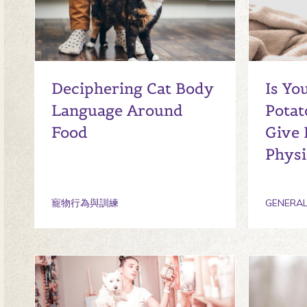
Deciphering Cat Body
Is Yo
Language Around
Potat
Food
Give 
Physi
寵物行為與訓練
GENERAL