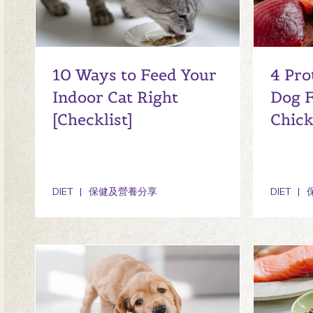
10 Ways to Feed Your
4 Pro
Indoor Cat Right
Dog 
[Checklist]
Chic
DIET
保健及營養分享
DIET