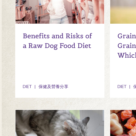
Benefits and Risks of
Grain
a Raw Dog Food Diet
Grain
Which
DIET
保健及營養分享
DIET