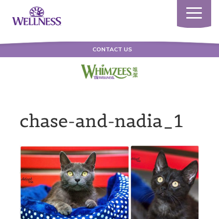
Toggle
navigatio
CONTACT US
chase-and-nadia_1