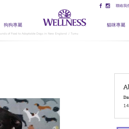
聯絡我
狗狗專屬
貓咪專屬
ounds of Food to Adoptable Dogs in New England
Tumu
A
Da
14