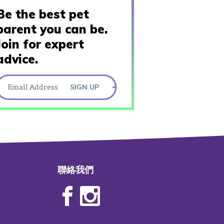
Be the best pet
parent you can be.
Join for expert
advice.
SIGN UP
聯絡我們