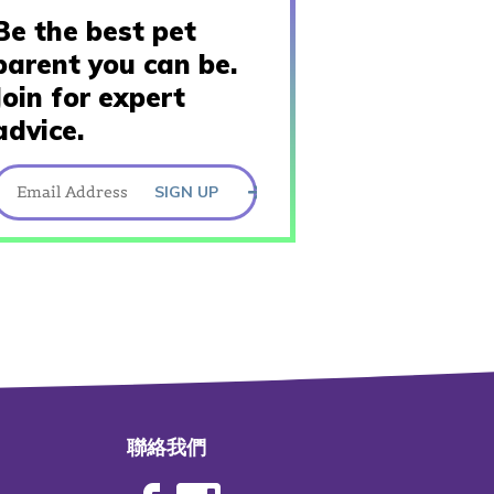
Be the best pet
parent you can be.
Join for expert
advice.
SIGN UP
聯絡我們