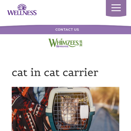
Toggle
navigatio
CONTACT US
cat in cat carrier