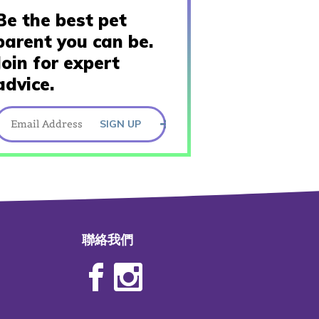
Be the best pet
parent you can be.
Join for expert
advice.
SIGN UP
聯絡我們