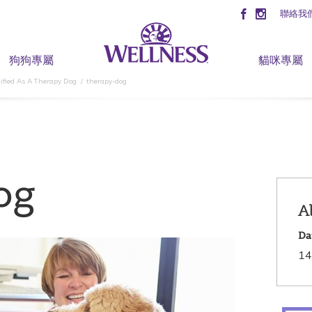
聯絡我
狗狗專屬
貓咪專屬
ified As A Therapy Dog
therapy-dog
og
A
Da
14