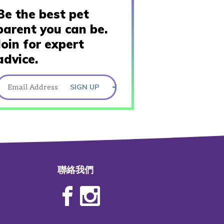
Be the best pet
parent you can be.
Join for expert
advice.
SIGN UP
聯絡我們