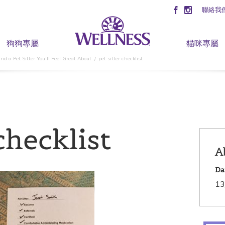
聯絡我
狗狗專屬
貓咪專屬
nd a Pet Sitter You’ll Feel Great About
pet sitter checklist
checklist
A
Da
13