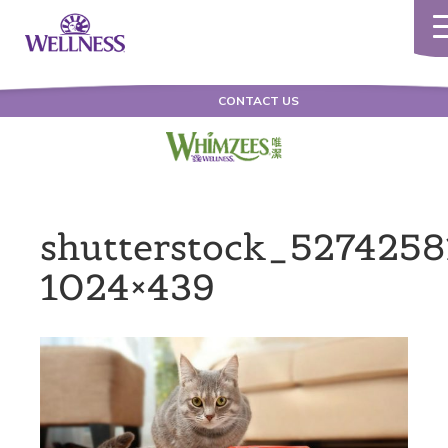
To
na
CONTACT US
shutterstock_5274258
1024×439