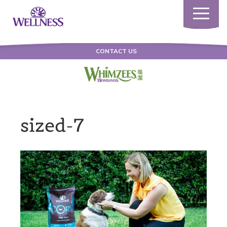
Toggle
navigatio
CONTACT US
sized-7