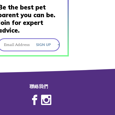
Be the best pet
parent you can be.
Join for expert
advice.
SIGN UP
聯絡我們