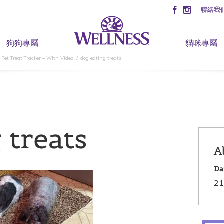
聯絡我
狗狗專屬
貓咪專屬
et Treat Tracker – With Video
dog eating treats
 treats
A
Da
21