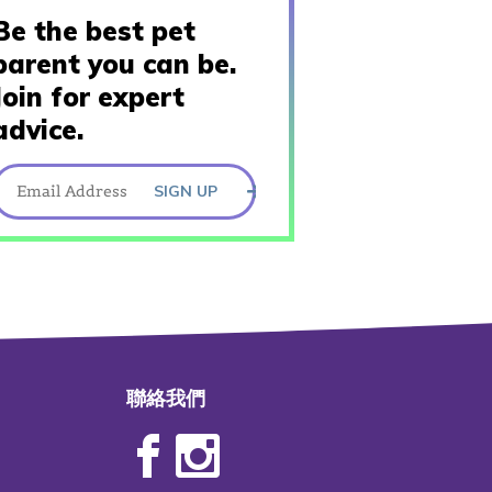
Be the best pet
parent you can be.
Join for expert
advice.
SIGN UP
聯絡我們