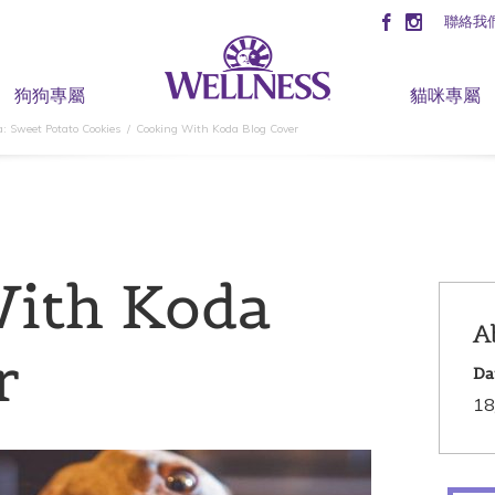
聯絡我
狗狗專屬
貓咪專屬
: Sweet Potato Cookies
Cooking With Koda Blog Cover
ith Koda
A
r
Da
18