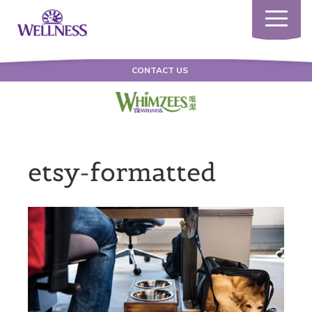
Toggle
navigatio
CONTACT US
etsy-formatted