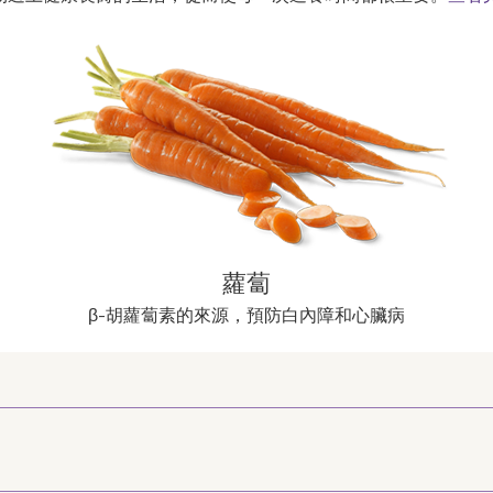
蘿蔔
β-胡蘿蔔素的來源，預防白內障和心臟病