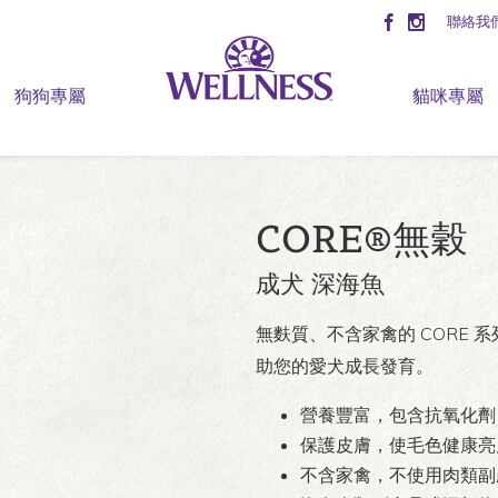
聯絡我
狗狗專屬
貓咪專屬
CORE®無穀
成犬 深海魚
無麩質、不含家禽的 CORE
助您的愛犬成長發育。
營養豐富，包含抗氧化劑
保護皮膚，使毛色健康亮
不含家禽，不使用肉類副