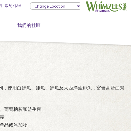
們
常見 Q&A
我們的社區
 系列，使用白鮭魚、鯡魚、鮭魚及大西洋油鯡魚，富含高蛋白幫
、葡萄糖胺和益生菌
麗
產品或添加物