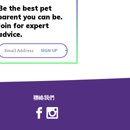
Be the best pet
parent you can be.
Join for expert
advice.
SIGN UP
聯絡我們