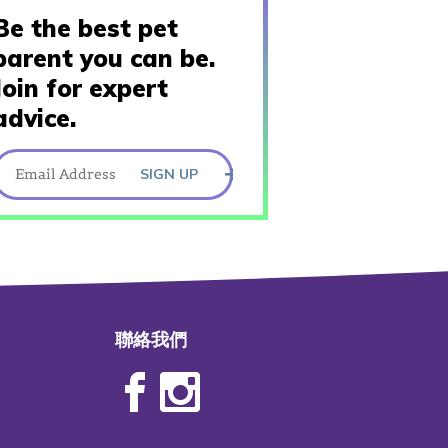
Be the best pet
parent you can be.
Join for expert
advice.
SIGN UP
聯絡我們