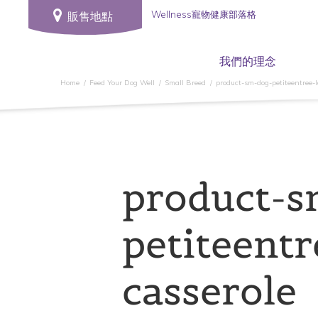
Wellness寵物健康部落格
販售地點
我們的理念
Home
Feed Your Dog Well
Small Breed
product-sm-dog-petiteentree-
product-s
petiteent
casserole