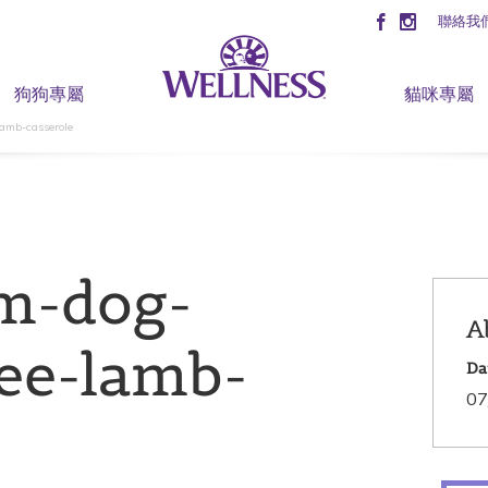
聯絡我
狗狗專屬
貓咪專屬
lamb-casserole
m-dog-
A
ree-lamb-
Da
07