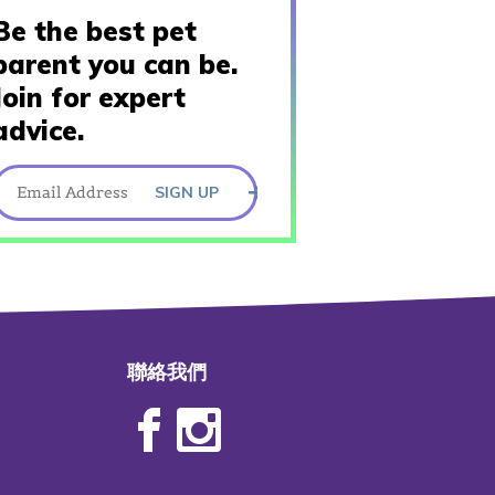
Be the best pet
parent you can be.
Join for expert
advice.
SIGN UP
聯絡我們