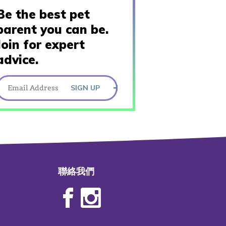
Be the best pet
parent you can be.
Join for expert
advice.
SIGN UP
聯絡我們