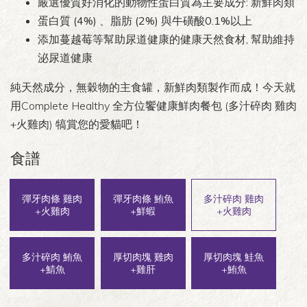
嚴選優質好消化的動物性蛋白質為主要成分: 新鮮肉類
蛋白質 (4%) 、脂肪 (2%) 與牛磺酸0.1%以上
添加蔓越莓等幫助尿道健康的健康天然食材, 幫助維持
泌尿道健康
純天然成分，無穀物的主食罐，新鮮肉類製作而成！今天就
用Complete Healthy 全方位饗健康鮮肉餐包 (多汁碎肉 雞肉
+火雞肉) 犒賞您的愛貓吧！
食譜
彈牙肉條 雞肉
彈牙肉條 鮪魚
多汁碎肉 雞肉
+火雞肉
+鮮蝦
+火雞肉
多汁碎肉 鮪魚
厚切肉塊 雞肉
厚切肉塊 鮭魚
+鯖魚
+雞肝
+鮪魚