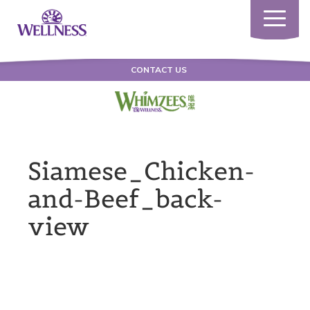
Toggle
navigatio
CONTACT US
Siamese_Chicken-
and-Beef_back-
view