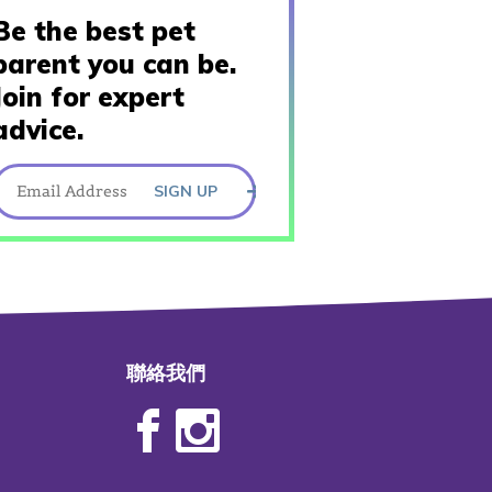
Be the best pet
parent you can be.
Join for expert
advice.
SIGN UP
聯絡我們