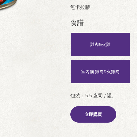
無卡拉膠
食譜
雞肉&火雞
室內貓 雞肉&火雞肉
包裝：5.5 盎司 / 罐。
立即購買