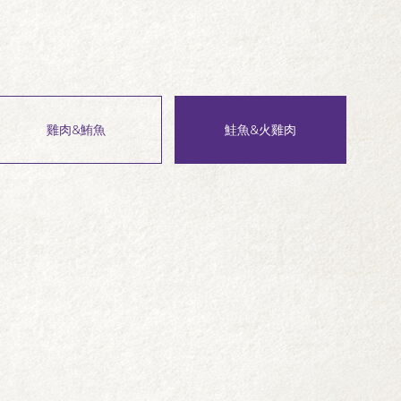
雞肉&鮪魚
鮭魚&火雞肉