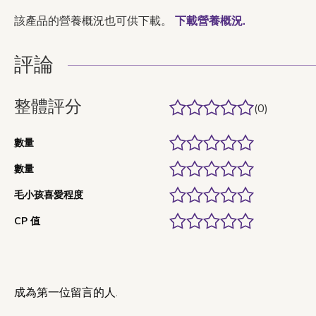
該產品的營養概況也可供下載。
下載營養概況.
評論
整體評分
(0)
數量
數量
毛小孩喜愛程度
CP 值
成為第一位留言的人.