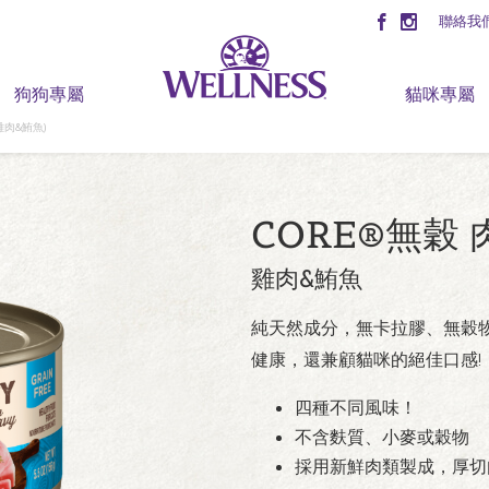
聯絡我
狗狗專屬
貓咪專屬
雞肉&鮪魚)
CORE®無穀
雞肉&鮪魚
純天然成分，無卡拉膠、無穀
健康，還兼顧貓咪的絕佳口感!
四種不同風味！
不含麩質、小麥或穀物
採用新鮮肉類製成，厚切