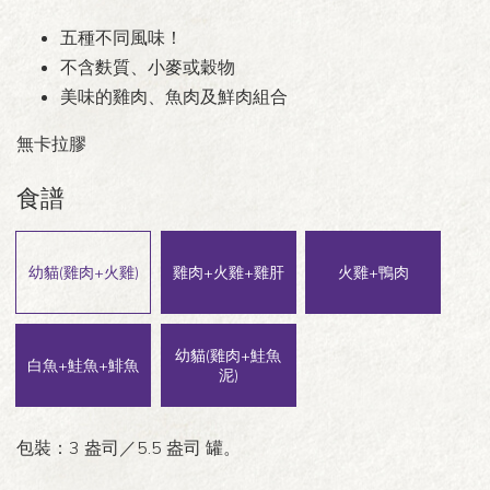
五種不同風味！
不含麩質、小麥或穀物
美味的雞肉、魚肉及鮮肉組合
無卡拉膠
食譜
幼貓(雞肉+火雞)
雞肉+火雞+雞肝
火雞+鴨肉
幼貓(雞肉+鮭魚
白魚+鮭魚+鯡魚
泥)
包裝：3 盎司／5.5 盎司 罐。