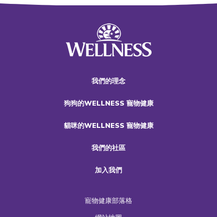
我們的理念
狗狗的WELLNESS 寵物健康
貓咪的WELLNESS 寵物健康
我們的社區
加入我們
寵物健康部落格