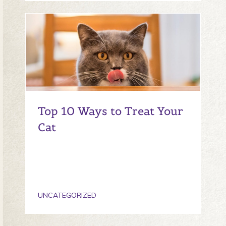
Top 10 Ways to Treat Your
Cat
UNCATEGORIZED