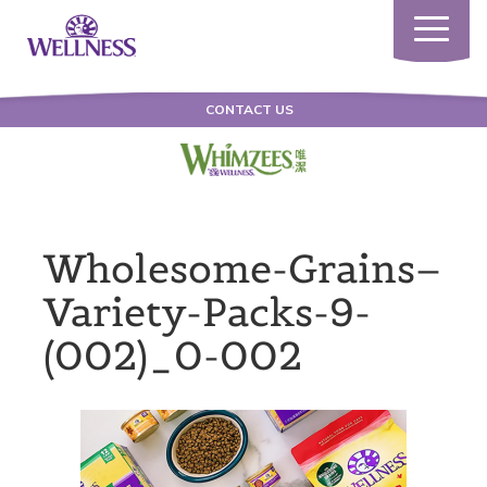
Toggle
navigatio
CONTACT US
Wholesome-Grains–
Variety-Packs-9-
(002)_0-002