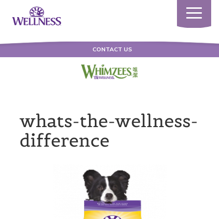
Toggle
navigatio
CONTACT US
whats-the-wellness-
difference