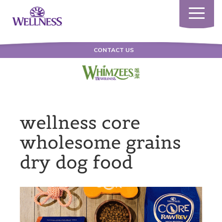
Toggle
navigatio
CONTACT US
wellness core
wholesome grains
dry dog food