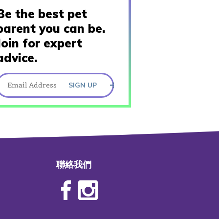
Be the best pet
parent you can be.
Join for expert
advice.
SIGN UP
聯絡我們