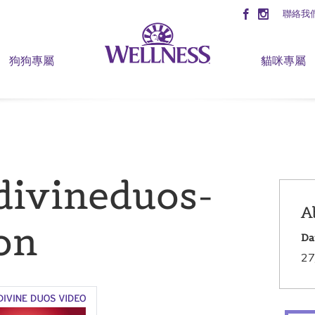
聯絡我
狗狗專屬
貓咪專屬
divineduos-
A
on
Da
27