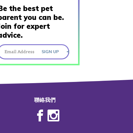
Be the best pet
parent you can be.
Join for expert
advice.
SIGN UP
聯絡我們