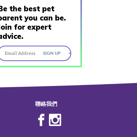
Be the best pet
parent you can be.
Join for expert
advice.
SIGN UP
聯絡我們