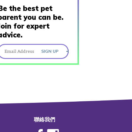
Be the best pet
parent you can be.
Join for expert
advice.
SIGN UP
聯絡我們