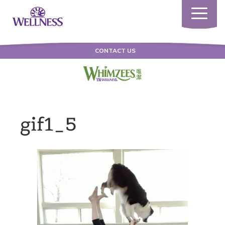
Toggle
navigatio
CONTACT US
gif1_5