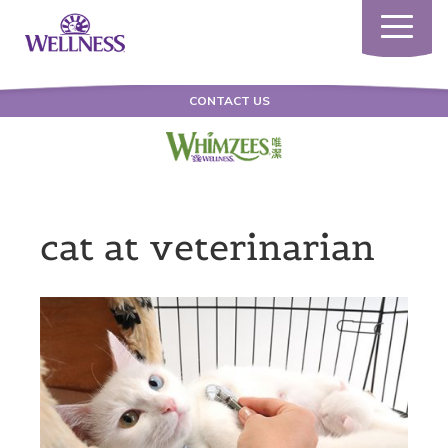
Toggle
navigatio
CONTACT US
cat at veterinarian