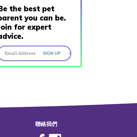
Be the best pet
parent you can be.
Join for expert
advice.
SIGN UP
聯絡我們