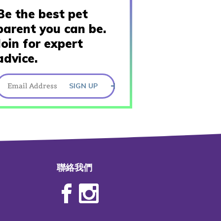
Be the best pet
parent you can be.
Join for expert
advice.
SIGN UP
聯絡我們