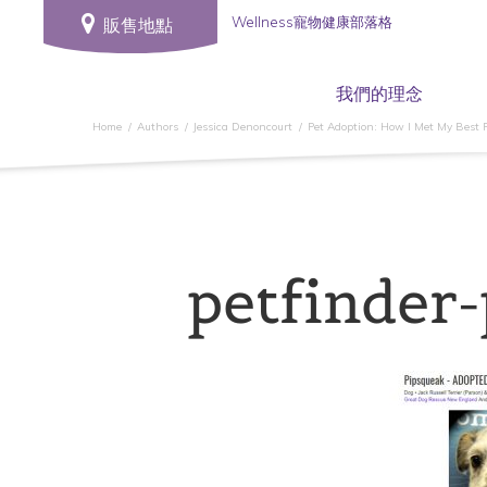
Wellness寵物健康部落格
販售地點
我們的理念
Home
Authors
Jessica Denoncourt
Pet Adoption: How I Met My Best 
petfinder-