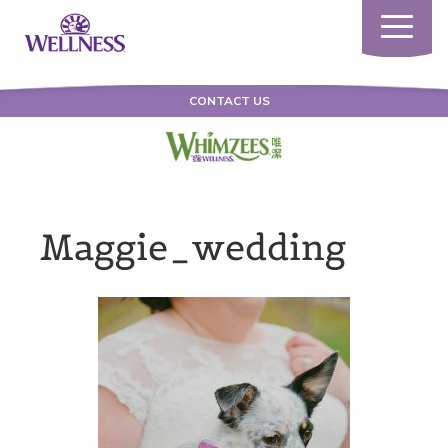
Toggle
navigatio
CONTACT US
Maggie_wedding