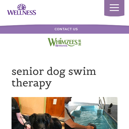
Toggle
navigatio
CONTACT US
senior dog swim
therapy