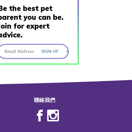
Be the best pet
parent you can be.
Join for expert
advice.
SIGN UP
聯絡我們